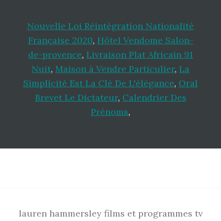
Nouvelle Loi Réintégration Nationalité
Française 2020
,
Hôtel Vendome Salon-
de-provence
,
Livraison Plat Africain 91
Nuit
,
Maison à Vendre Particulier
,
La
Simplicité Est La Clé De L'élégance
,
Oral
Brevet Le Dictateur
,
Calendrier Des
Prénoms
,
Footer
lauren hammersley films et programmes tv