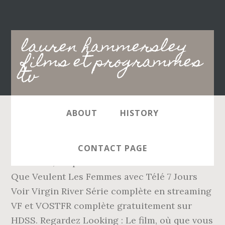
Main
lauren hammersley
navigation
films et programmes
tv
ABOUT
HISTORY
Ce Que Veulent Les Femmes : Toutes les
informations de diffusion, les bandes-
CONTACT PAGE
annonces, les photos et rediffusions de Ce
Que Veulent Les Femmes avec Télé 7 Jours
Voir Virgin River Série complète en streaming
VF et VOSTFR complète gratuitement sur
HDSS. Regardez Looking : Le film, où que vous