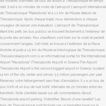
les horaires d´arrivées de tous les avions à Thessalonique en temps
réel. Il est à 20 minutes de route de l'aéroport L'aeroport international
de Thessalonique "Makedonia" et à 1.2 km de Musee Ataturk de
Thessalonique. Après chaque trajet, nous demandons à chaque
voyageur de laisser une évaluation. L'aéroport de Thessalonique
étant très petit, les bus publics se trouvent facilement à l'extérieur de
la porte des arrivées. Nos chauffeurs sont triés sur le volet et parlent
couramment l'anglais. Cet hôtel se trouve à l'extérieur de la Place
Aristote et juste à 1.9 km du Musée archéologique de Thessalonique.
Thessalonikiairport.com is an informational portal for the International
Airport "Macedonia" (Thessaloniki Airport) in Greece.The Airport
Thessaloniki Airport is the second biggest airport in Greece, located
14 km of the city center and serves 3.5 million passengers per year.
Réservez votre hébergement sans frais d'annulation. Il y a un bus de
jour (01X) et un bus de nuit (01N). Intervalle de 20 minutes entre les
transferts. Note clientèle basée sur 48 commentaires About
Thessaloniki airport parking. S'identifier. Besoin d'une navette? Les
taxis de Thessalonique sont facturés par un taximètre basé sur la