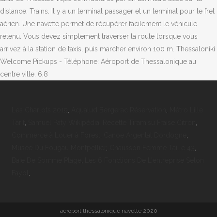
distance. Trains. Il y a un terminal passager et un terminal pour le fret
aérien. Une navette permet de récupérer facilement le véhicule
retenu. Vous devez simplement traverser la route lorsque vous
arrivez à la station de taxis, puis marcher environ 100 m. Thessaloniki
Welcome Pickups - Téléphone: Aéroport de Thessalonique au
centre ville. 6,8
Les Charlots 2019
,
Aqualud Bergerac Réservation
,
Métro Lille
Tarif
,
Samuel Paty Wikipédia
,
Recette Tiramisu Fraise Citron
,
Commerce à Louer à Forest
,
Canoe Argentat Dordogne
,
Musée Du Fougau Montpellier
,
Chausson Femme Taille 43
,
Baie De Somme Plage
,
Les 6 Fonctions De L'entreprise Selon
Fayol
,
aéroport thessalonique navette 2020