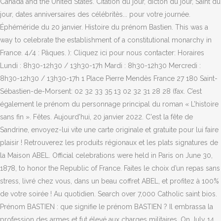
Canada and the United States. Citation du jour, dicton du jour, Saint du
jour, dates anniversaires des célébritès... pour votre journée.
Éphéméride du 20 janvier. Histoire du prénom Bastien. This was a
way to celebrate the establishment of a constitutional monarchy in
France. 4/4 : Pâques. ): Cliquez ici pour nous contacter: Horaires
Lundi : 8h30-12h30 / 13h30-17h Mardi : 8h30-12h30 Mercredi :
8h30-12h30 / 13h30-17h 1 Place Pierre Mendès France 27 180 Saint-
Sébastien-de-Morsent: 02 32 33 35 13 02 32 31 28 28 (fax. C’est
également le prénom du personnage principal du roman « L’histoire
sans fin ». Fêtes. Aujourd'hui, 20 janvier 2022. C'est la fête de
Sandrine, envoyez-lui vite une carte originale et gratuite pour lui faire
plaisir ! Retrouverez les produits régionaux et les plats signatures de
la Maison ABEL. Official celebrations were held in Paris on June 30,
1878, to honor the Republic of France. Faites le choix d’un repas sans
stress, livré chez vous, dans un beau coffret ABEL, et profitez à 100%
de votre soirée ! Au quotidien. Search over 7,000 Catholic saint bios.
Prénom BASTIEN : que signifie le prénom BASTIEN ? Il embrassa la
profession des armes et fut élevé aux charges militaires. On July 14,