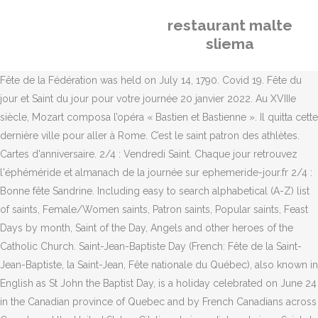
restaurant malte
sliema
Fête de la Fédération was held on July 14, 1790. Covid 19. Fête du
jour et Saint du jour pour votre journée 20 janvier 2022. Au XVIIIe
siècle, Mozart composa l’opéra « Bastien et Bastienne ». Il quitta cette
dernière ville pour aller à Rome. C’est le saint patron des athlètes.
Cartes d'anniversaire. 2/4 : Vendredi Saint. Chaque jour retrouvez
l'éphéméride et almanach de la journée sur ephemeride-jour.fr 2/4 :
Bonne fête Sandrine. Including easy to search alphabetical (A-Z) list
of saints, Female/Women saints, Patron saints, Popular saints, Feast
Days by month, Saint of the Day, Angels and other heroes of the
Catholic Church. Saint-Jean-Baptiste Day (French: Fête de la Saint-
Jean-Baptiste, la Saint-Jean, Fête nationale du Québec), also known in
English as St John the Baptist Day, is a holiday celebrated on June 24
in the Canadian province of Quebec and by French Canadians across