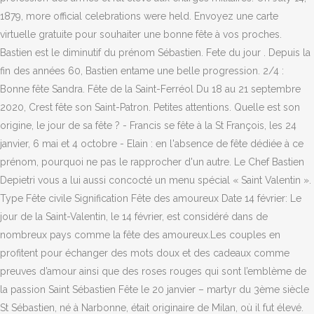
1879, more official celebrations were held. Envoyez une carte
virtuelle gratuite pour souhaiter une bonne fête à vos proches.
Bastien est le diminutif du prénom Sébastien. Fete du jour . Depuis la
fin des années 60, Bastien entame une belle progression. 2/4 :
Bonne fête Sandra. Fête de la Saint-Ferréol Du 18 au 21 septembre
2020, Crest fête son Saint-Patron. Petites attentions. Quelle est son
origine, le jour de sa fête ? - Francis se fête à la St François, les 24
janvier, 6 mai et 4 octobre - Elain : en l'absence de fête dédiée à ce
prénom, pourquoi ne pas le rapprocher d'un autre. Le Chef Bastien
Depietri vous a lui aussi concocté un menu spécial « Saint Valentin ».
Type Fête civile Signification Fête des amoureux Date 14 février: Le
jour de la Saint-Valentin, le 14 février, est considéré dans de
nombreux pays comme la fête des amoureux.Les couples en
profitent pour échanger des mots doux et des cadeaux comme
preuves d’amour ainsi que des roses rouges qui sont l’emblème de
la passion Saint Sébastien Fête le 20 janvier – martyr du 3ème siècle
St Sébastien, né à Narbonne, était originaire de Milan, où il fut élevé.