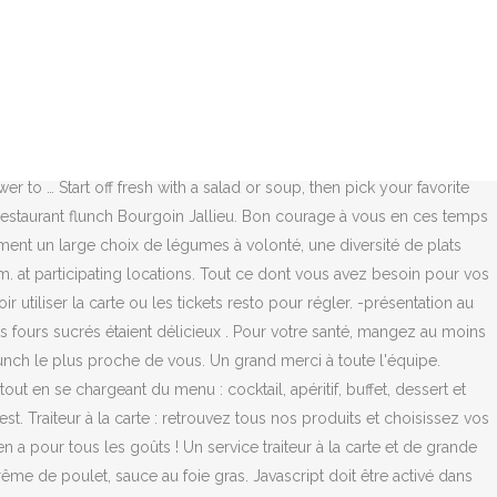
petit prix et varié ? Profitez de nos solutions à la carte et à prix Flunch Traiteur. Flunch traiteur c'est un service traiteur disponible dans toute la France. Saumon fumé- Plat (au choix) :. Il n'y a aucun produit dans votre panier. Le site est bien fait, et intuitif, le passage de commande est simple. Je suis très satisfaite ma première commande chez Flunch. Je découvre la description complète. En fait ma remarque concerne plutôt le site web. 1 dessert au choix triangle trois chocolats, triangle citron chantilly ou saint-Honoré. Dès 2€95, flunch Traiteur vous propose des plats traiteurs de qualité . Economisez de l'argent avec ce Code promo Flunch Traiteur sur les Flunch Traiteur soldes pour Décembre 2020. Le JavaScript semble être désactivé sur votre navigateur. Bon courage à vous en ces temps difficiles ... Votre traiteur en ligne avec E.Leclerc TRAITEUR Découvrez votre nouveau traiteur en ligne. Je suis très satisfaite ma première commande chez Flunch. Belles fêtes de fin d'année à votre équipe !!! Promos de Flunch: Plateau émotion 41,95€ Pagnote apéritive fromage 23,95€ Verrines gourmandes 29,95€ Pour un plat gourmand et original lors de vos buffets traiteur, découvrez nos nombreux plats traiteur ! Flunch étant fermé pour cause covid, l'installation d'une sonnette pour nous annoncer aurait pu être installée. Cdlt. Entrées chaudes ou froides, plats traiteur et plateaux desserts : composez votre menu traiteur parmi nos entrées et nos plats chauds, ou nos plats froids, nos desserts et nos boissons. -très bon rapport qualité/prix flunch Restaurant à Claye Souilly. Bonjour, Belles fêtes de fin d'année à votre équipe !!! Un restaurant au Havre Montivilliers à un excellent rapport qualité/prix. Vous voulez un menu varié à prix mini ? Pour profiter d’un instant chaleureux sur Claye Souilly, pensez au restaurant flunch !Nous vous préparons des plats aussi diversifiés qu’appétissants. -portions généreuses voici mon avis sur les menus de réveillon commandés: voici mon avis sur les menus de réveillon commandés: Gratin dauphinois, paupiette de bœuf ou encore blanquette de veau raviront vos papilles et celles de vos convives. vos petits fours sucrés étaient délicieux . Flunch possède aussi un service traiteur opérationnel depuis 2000. Savourez tous les jours, même le dimanche. Merci Il n'y a aucun produit dans votre panier. Ouvert 7J/7 avec buffet à volonté : Y'a que chez Flunch qu'on peut Fluncher ! Bonjour, No substitutions. Tous les bon de reduction Flunch Traiteur sont gratuits et vérifiés! Un grand merci à toute l'équipe. Vous pouvez récupérer votre commande dans le lieu de retrait de votre magasin E. Leclerc ou dans un des drives proposant le service. Ce menu scintillant est composé de : 1 Entrée froide au choix bloc de foie gras de canard (30% de morceaux) ou gravlax de saumon. -présentation au top Profitez d’une formule 6 plats* au choix avec la boisson** pour seulement 7,95€ ! Ce menu flamboyant est composé de : 1 Entrée froide au choix : bloc de foie gras de canard (30% de morceaux) ou gravlax de saumon + 1 entrée chaude : farandole de fruits de mer sauce Noilly Prat En fait ma remarque concerne pl