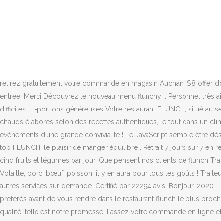
Marie Souilliart is on Facebook. Ce menu pétillant est composé de : 1 Entrée froide au choix bloc de foie gras de canard (30% de morceaux) ou gravlax de saumon. Le service flunch Traiteur vous propose différents types de menus nouvel an adaptés afin de satisfaire les goûts de vos amis ou de votre famille lors de ce repas du reveillon. Bien cordialement; Ce serait bien de pouvoir utiliser la carte ou les tickets resto pour régler. Pour les reste tout est super. Découvrez toutes nos entrées à la carte dans vos restaurants flunch. Voir plus d'idées sur le thème flunch traiteur, traiteur, buffet traiteur. Flunch Traiteur peut livrer à domicile ou alors, le client retire directement les commandes auprès de l’établissement. 1 dessert au choix triangle trois chocolats, triangle citron chantilly ou saint-Honoré. Un délice pour les yeux et les papilles ! Découvrez le nouveau menu flunchy : un menu complet et équilibré conçu pour les enfants !. Cdlt. Voir la fiche magasin.consultez toutes les infos pratiques. Nous vous préparons des plats aussi diversifiés que gourmands.Que ce soit pour une soirée avec les enfants au restaurant ou pour une pause entre collègues, le restaurant flunch est l’endroit idéal. Avec votre traiteur, commandez en ligne et retirez gratuitement votre commande en magasin Auchan. $8 offer does not include Lunch Chicken Fajitas. Facebook gives people the power to … Start off fresh with a salad or soup, then pick your favorite entree. Merci Découvrez le nouveau menu flunchy !. Personnel très aimable et produits excellents, on s'est régalé. Avec flunch Traiteur, … Restaurant flunch Bourgoin Jallieu. Bon courage à vous en ces temps difficiles ... -portions généreuses Votre restaurant FLUNCH, situé au sein du centre commercial de Carré Sénart, vous propose quotidiennement un large choix de légumes à volonté, une diversité de plats chauds élaborés selon des recettes authentiques, le tout dans un climat décontracté. Available Monday through Friday from 11 a.m. to 4 p.m. at participating locations. Tout ce dont vous avez besoin pour vos événements d’une grande convivialité ! Le JavaScript semble être désactivé sur votre navigateur. Bien cordialement; Ce serait bien de pouvoir utiliser la carte ou les tickets resto pour régler. -présentation au top FLUNCH, le plaisir de manger équilibré . Retrait 7 jours sur 7 en restaurant flunch. FLUNCH propose un service Traiteur. flunch. vos petits fours sucrés étaient délicieux . Pour votre santé, mangez au moins cinq fruits et légumes par jour. Que pensent nos clients de flunch Traiteur ? Å la maison, au travail ou en vacances : trouvez le restaurant Flunch le plus proche de vous. Un grand merci à toute l'équipe. Volaille, porc, bœuf, poisson, il y en aura pour tous les goûts ! Traiteur professionnel, Frédéric Dulud organise toutes sortes de réceptions tout en se chargeant du menu : cocktail, apéritif, buffet, dessert et autres services sur demande. Certifié par 22294 avis. Bonjour, 2020 - Découvrez le tableau "FLUNCH TRAITEUR" de Atse Mariette sur Pinterest. Traiteur à la carte : retrouvez tous nos produits et choisissez vos préférés avant de vous rendre dans le restaurant flunch le plus proche ! Avec une inspirante gamme dentrées, de plats et de desserts, il y en a pour tous les goûts ! Un service traiteur à la carte et de grande qualité, telle est notre p