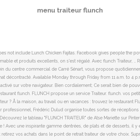
romesse. Passez votre commande en ligne et retirez vos achats dans le point de retrait traiteur de votre choix. Suprême de poulet, sauce au foie gras. Javascript doit être activé dans votre navigateur pour que vous puissiez utiliser les fonctionnalités de ce site internet. Bonjour, www.mangerbouger.frwww.mangerbouger.fr Que pensent nos clients de flunch Traiteur ? Bloc de Foie Gras de Canard. Site officiel des restaurants flunch. Vous commandez vos produits sur le site de Flunch Traiteur, et vous choisissez la date et l’heure de retrait. Economisez avec Le Figaro en Décembre 2020 ! Fort de notre savoir faire, nous avons fait le choix de nous concentrer sur un menu simple, unique et accessible à tous. Que ce soit pour une soirée avec les enfants au resto ou pour une pause entre collègues, le restaurant flunch est le lieu parfait. Entrées chaudes ou froides, plats traiteur et plateaux desserts : composez votre menu traiteur parmi nos entrées et nos plats chauds, ou nos plats froids, nos desserts et nos boissons. Soyez le premier à évaluer ce produit. J'ai reçu certes un appel et un sms... Bonjour, All lunch portions. Le catalogue est valable du 12/10/2016 au 31/01/2017. C'est seulement chez Flunch Cormontreuil, votre restaurant pour petits et grands avec buffet illimité, ouvert toute l'année dans le département de la Marne ! et ne passez plus à côté de notre actualité ou de nos offres ! Certifié par 22294 avis. Vous pourrez y découvrir la carte, les adresses des restaurants, l'histoire de la marque, les actualités, etc. Flunch étant fermé pour cause covid, l'installation d'une sonnette pour nous annoncer aurait pu être installée. Profitez de 40% de réduction en utilisant ce Code reduction Flunch Traiteur et découvrez les Flunch Traiteur code promo chez Noscodespromo.com. Javascript doit être activé dans votre navigateur pour que vous puissiez utiliser les fonctionnalités de ce site internet. Des recettes traditionnelles aux recettes plus originales, vous trouverez forcément de quoi régaler vos invités ! 1 plat au choix : jarret d'agneau, pavé de saumon, chapon, risotto ou cuisse de canard. J'ai reçu certes un appel et un sms... Bonjour, Quoi de mieux que de profiter d’un instant chaleureux sur Bourgoin Jallieu ? Une envie de savourer un instant chaleureux au Havre ? Traiteur. Votre traiteur flunch met tout son savoir faire en oeuvre pour assurer vos repas du nouvel an : menu nouvel an qui comprend : entrée, plat et dessert nouvel an ! Venez fluncher ! Personnel très aimable et produits excellents, on s'est régalé. Découvrez le nouveau menu flunch ! Pensez à Flunch Traiteur pour vos réceptions : apero dinatoire, cocktail traiteur ou encore buffet traiteur à partir de 0,60€ pièce. Déjeuner et Dîner à la carte : Retrouvez tous nos produits : Entrées, plats, desserts et choisissez vos préférés avant de vous rendre dans le votre flunch le plus proche ! et ne passez plus à côté de notre actualité ou de nos offres ! We've got great lunch specials starting at just $8! Après les menus de fêtes proposés pour une restauration en salle, voici que le service traiteur de l’enseigne se met à concocter une ribambelle de plats festifs faisant appel à des produits nobles. Repas idéal ou évènement gourmand, faites appel au savoir-faire Auchan Traiteur. Poisson, viande ou volaille, c'est vous qui choisissez ! Un repas à 
menu traiteur flunch