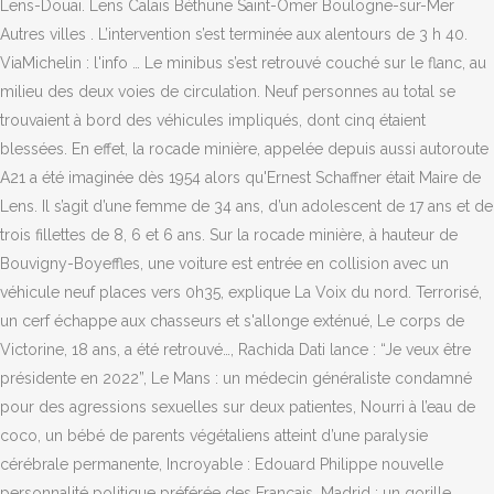
Lens-Douai. Lens Calais Béthune Saint-Omer Boulogne-sur-Mer
Autres villes . L’intervention s’est terminée aux alentours de 3 h 40.
ViaMichelin : l'info … Le minibus s’est retrouvé couché sur le flanc, au
milieu des deux voies de circulation. Neuf personnes au total se
trouvaient à bord des véhicules impliqués, dont cinq étaient
blessées. En effet, la rocade minière, appelée depuis aussi autoroute
A21 a été imaginée dès 1954 alors qu'Ernest Schaffner était Maire de
Lens. Il s’agit d’une femme de 34 ans, d’un adolescent de 17 ans et de
trois fillettes de 8, 6 et 6 ans. Sur la rocade minière, à hauteur de
Bouvigny-Boyeffles, une voiture est entrée en collision avec un
véhicule neuf places vers 0h35, explique La Voix du nord. Terrorisé,
un cerf échappe aux chasseurs et s'allonge exténué, Le corps de
Victorine, 18 ans, a été retrouvé…, Rachida Dati lance : “Je veux être
présidente en 2022”, Le Mans : un médecin généraliste condamné
pour des agressions sexuelles sur deux patientes, Nourri à l’eau de
coco, un bébé de parents végétaliens atteint d’une paralysie
cérébrale permanente, Incroyable : Edouard Philippe nouvelle
personnalité politique préférée des Français, Madrid : un gorille