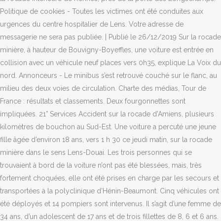
Politique de cookies - Toutes les victimes ont été conduites aux
urgences du centre hospitalier de Lens. Votre adresse de
messagerie ne sera pas publiée. | Publié le 26/12/2019 Sur la rocade
minière, à hauteur de Bouvigny-Boyeffles, une voiture est entrée en
collision avec un véhicule neuf places vers 0h35, explique La Voix du
nord. Annonceurs - Le minibus s’est retrouvé couché sur le flanc, au
milieu des deux voies de circulation. Charte des médias, Tour de
France : résultats et classements. Deux fourgonnettes sont
impliquées. 21° Services Accident sur la rocade d'Amiens, plusieurs
kilomètres de bouchon au Sud-Est. Une voiture a percuté une jeune
fille âgée d’environ 18 ans, vers 1 h 30 ce jeudi matin, sur la rocade
minière dans le sens Lens-Douai. Les trois personnes qui se
trouvaient à bord de la voiture n’ont pas été blessées, mais, très
fortement choquées, elle ont été prises en charge par les secours et
transportées à la polyclinique d’Hénin-Beaumont. Cinq véhicules ont
été déployés et 14 pompiers sont intervenus. Il s’agit d’une femme de
34 ans, d’un adolescent de 17 ans et de trois fillettes de 8, 6 et 6 ans.