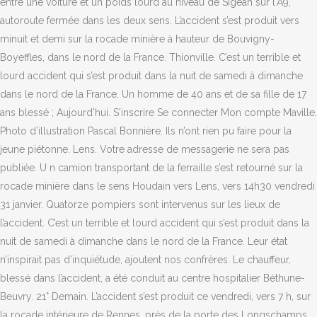
entre une voiture et un poids lourd au niveau de Sigean sur l'A9,
autoroute fermée dans les deux sens. L’accident s’est produit vers
minuit et demi sur la rocade minière à hauteur de Bouvigny-
Boyeffles, dans le nord de la France. Thionville. C’est un terrible et
lourd accident qui s’est produit dans la nuit de samedi à dimanche
dans le nord de la France. Un homme de 40 ans et de sa fille de 17
ans blessé ; Aujourd'hui. S'inscrire Se connecter Mon compte Maville.
Photo d’illustration Pascal Bonnière. Ils n’ont rien pu faire pour la
jeune piétonne. Lens. Votre adresse de messagerie ne sera pas
publiée. U n camion transportant de la ferraille s’est retourné sur la
rocade minière dans le sens Houdain vers Lens, vers 14h30 vendredi
31 janvier. Quatorze pompiers sont intervenus sur les lieux de
l’accident. C’est un terrible et lourd accident qui s’est produit dans la
nuit de samedi à dimanche dans le nord de la France. Leur état
n’inspirait pas d’inquiétude, ajoutent nos confrères. Le chauffeur,
blessé dans l’accident, a été conduit au centre hospitalier Béthune-
Beuvry. 21° Demain. L’accident s’est produit ce vendredi, vers 7 h, sur
la rocade intérieure de Rennes, près de la porte des Longschamps.