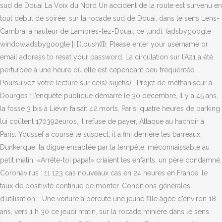
sud de Douai La Voix du Nord Un accident de la route est survenu en
tout début de soirée, sur la rocade sud de Douai, dans le sens Lens-
Cambrai à hauteur de Lambres-lez-Douai, ce lundi. (adsbygoogle =
window.adsbygoogle || []).push({}); Please enter your username or
email address to reset your password. La circulation sur l’A21 a été
perturbée à une heure où elle est cependant peu fréquentée.
Poursuivez votre lecture sur ce(s) sujet(s) : Projet de méthaniseur à
Dourges : l’enquête publique démarre le 30 décembre, Il y a 45 ans,
la fosse 3 bis à Liévin faisait 42 morts, Paris: quatre heures de parking
lui coûtent 170392euros, il refuse de payer, Attaque au hachoir à
Paris: Youssef a coursé le suspect, il a fini derrière les barreaux,
Dunkerque: la digue ensablée par la tempête, méconnaissable au
petit matin, «Arrête-toi papa!» criaient les enfants, un père condamné,
Coronavirus : 11 123 cas nouveaux cas en 24 heures en France, le
taux de positivité continue de monter. Conditions générales
d’utilisation - Une voiture a percuté une jeune fille âgée d’environ 18
ans, vers 1 h 30 ce jeudi matin, sur la rocade minière dans le sens