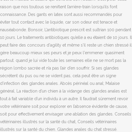
raison que nos toutous se reniflent l’arrière-train lorsqu’ils font
connaissance. Des gants en latex sont aussi recommandés pour
éviter tout contact avec le liquide, car son odeur est tenace et
nauséabonde. Bonsoir, L’antibiotique prescrit est sultrian 100 pendant
10 jours. Le traitements antibiotiques qu’elle a eu étaient de 10 jours. Il
peut faire des concours d'agility et même s'il reste un chien stressé il
gère beaucoup mieux ses peurs et je peux l'emmener quasiment
partout. quand je lui vide toute les semaines elle ne se mort pas la
région lombo sacrée et n’a pas l’air d’en souffrir. Si ses glandes
sécrètent du pus ou ne se vident pas, cela peut être un signe
d’infection des glandes anales. Abcès périnéal ou anal; Malaise
général. La réaction d’un chien à la vidange des glandes anales est
tout à fait variable d’un individu à un autre. Il faudrait sûrement revoir
votre vétérinaire soit pour explorer en l’absence évidente de cause,
soit pour effectivement envisager une ablation des glandes. Conseils
vétérinaires illustrés sur la santé du chat, Conseils vétérinaires
illustrés sur la santé du chien. Glandes anales du chat stressé.