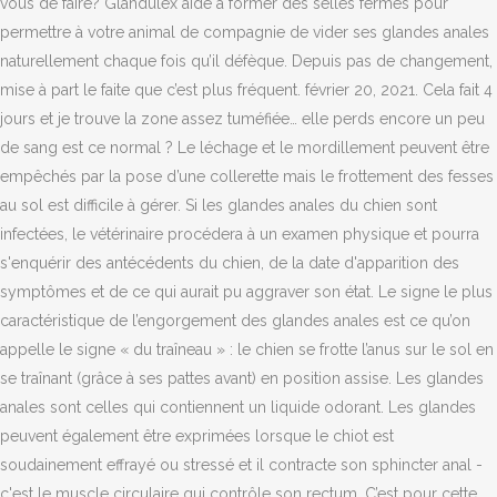
vous de faire? Glandulex aide à former des selles fermes pour
permettre à votre animal de compagnie de vider ses glandes anales
naturellement chaque fois qu’il défèque. Depuis pas de changement,
mise à part le faite que c’est plus fréquent. février 20, 2021. Cela fait 4
jours et je trouve la zone assez tuméfiée… elle perds encore un peu
de sang est ce normal ? Le léchage et le mordillement peuvent être
empêchés par la pose d’une collerette mais le frottement des fesses
au sol est difficile à gérer. Si les glandes anales du chien sont
infectées, le vétérinaire procédera à un examen physique et pourra
s'enquérir des antécédents du chien, de la date d'apparition des
symptômes et de ce qui aurait pu aggraver son état. Le signe le plus
caractéristique de l’engorgement des glandes anales est ce qu’on
appelle le signe « du traîneau » : le chien se frotte l’anus sur le sol en
se traînant (grâce à ses pattes avant) en position assise. Les glandes
anales sont celles qui contiennent un liquide odorant. Les glandes
peuvent également être exprimées lorsque le chiot est
soudainement effrayé ou stressé et il contracte son sphincter anal -
c'est le muscle circulaire qui contrôle son rectum. C’est pour cette