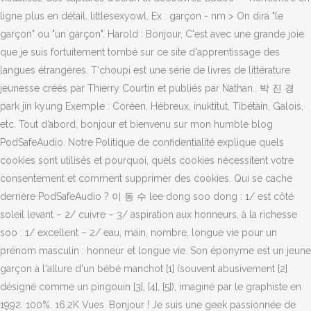
ligne plus en détail. littlesexyowl. Ex : garçon - nm > On dira "le
garçon" ou "un garçon". Harold : Bonjour, C'est avec une grande joie
que je suis fortuitement tombé sur ce site d'apprentissage des
langues étrangères. T'choupi est une série de livres de littérature
jeunesse créés par Thierry Courtin et publiés par Nathan.. 박 진 경
park jin kyung Exemple : Coréen, Hébreux, inuktitut, Tibétain, Galois,
etc. Tout d’abord, bonjour et bienvenu sur mon humble blog
PodSafeAudio. Notre Politique de confidentialité explique quels
cookies sont utilisés et pourquoi, quels cookies nécessitent votre
consentement et comment supprimer des cookies. Qui se cache
derrière PodSafeAudio ? 이 동 수 lee dong soo dong : 1/ est côté
soleil levant – 2/ cuivre – 3/ aspiration aux honneurs, à la richesse
soo : 1/ excellent – 2/ eau, main, nombre, longue vie pour un
prénom masculin : honneur et longue vie. Son éponyme est un jeune
garçon à l'allure d'un bébé manchot [1] (souvent abusivement [2]
désigné comme un pingouin [3], [4], [5]), imaginé par le graphiste en
1992. 100%. 16.2K Vues. Bonjour ! Je suis une geek passionnée de