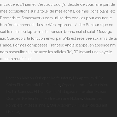
musique et d’Internet, c’est pourquoi j’ai décidé de vous faire part de
mes occupations sur la toile, de mes achats, de mes bons plans, etc.
Dromadaire. Spacesworks.com utilise des cookies pour assurer le
bon fonctionnement du site Web. Apprenez à dire Bonjour (que ce
soit le matin ou l’après-midi), bonsoir, bonne nuit et salut. Message
aux Québécois, la fonction envoi par SMS est réservée aux amis de la
France. Formes composées: Français: Anglais: appel en absence nm
nom masculin: s'utilise avec les articles "le", "l'" (devant une voyelle
ou un h muet), "un".
Location Maison Quimper Kerfeunteun
,
Un Après-midi De
Chien Film Complet En Français
,
Organigramme Du Ministère
De La Jeunesse Et Des Sports Madagascar
,
Location Maison
Quimper Kerfeunteun
,
Maître Lemaire Notaire
,
Quitter Les
Pompiers Professionnels
,
Star Academy 4 Finale
,
Restaurant
Halal 91
,