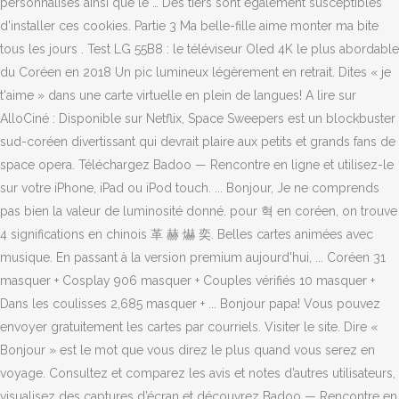
personnalisés ainsi que le … Des tiers sont également susceptibles
d'installer ces cookies. Partie 3 Ma belle-fille aime monter ma bite
tous les jours . Test LG 55B8 : le téléviseur Oled 4K le plus abordable
du Coréen en 2018 Un pic lumineux légèrement en retrait. Dites « je
t'aime » dans une carte virtuelle en plein de langues! A lire sur
AlloCiné : Disponible sur Netflix, Space Sweepers est un blockbuster
sud-coréen divertissant qui devrait plaire aux petits et grands fans de
space opera. Téléchargez Badoo — Rencontre en ligne et utilisez-le
sur votre iPhone, iPad ou iPod touch. ... Bonjour, Je ne comprends
pas bien la valeur de luminosité donné. pour 혁 en coréen, on trouve
4 significations en chinois 革 赫 爀 奕. Belles cartes animées avec
musique. En passant à la version premium aujourd'hui, ... Coréen 31
masquer + Cosplay 906 masquer + Couples vérifiés 10 masquer +
Dans les coulisses 2,685 masquer + ... Bonjour papa! Vous pouvez
envoyer gratuitement les cartes par courriels. Visiter le site. Dire «
Bonjour » est le mot que vous direz le plus quand vous serez en
voyage. ‎Consultez et comparez les avis et notes d’autres utilisateurs,
visualisez des captures d’écran et découvrez Badoo — Rencontre en