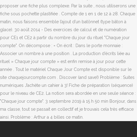
proposer une fiche plus complexe. Par la suite , nous utiliserons une
fiche sous pochette plastifiée . Compte de 1 en 1 de 12 à 28. Chaque
matin, nous faisons ensemble l’ajout d’un batônnet (type bâton à
glace). 30 août 2014 - Des exercices de calcul et de numération
pour CE1 et CE2 à partir du nombre du jour du rituel "Chaque jour
compte". On décompose : = On écrit : Dans le porte monnaie :
Associer un nombre à une position . La production d’écrits liée au
rituel » Chaque jour compte » est enfin remise à jour pour cette
année . Tout le matériel Chaque Jour Compte est disponible sur le
site chaquejourcompte.com . Discover (and save!) Problème : Suites
numériques J’achète un cahier à 3! Fiche de préparation (séquence)
pour le niveau de CE2. La notion sera abordée en une seule séance :
"Chaque jour compte". 3 septembre 2019 à 15 h 50 min Bonjour, dans
ma classe, tout se passait en collectif et je trouvais cela très efficace
ainsi. Problème : Arthur a 4 billes ce matin.