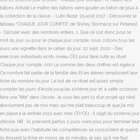
bâtons Activité Le maître des bâtons vient ajouter un bâton de plus à
la collection de la classe. - Lutin Bazar. 25 août 2017 - Découvrez le
tableau "CHAQUE JOUR COMPTE" de Shirley Stormacq sur Pinterest.
- Calculer avec des nombres entiers. 1. Que ce soit donc pour le
mot du jour ou pour le chaque jour compte, nous collons tous les
jours une vignette dans le cahier du jour. 22 sept. 2020 - Des
exercices individuels écrits niveau CE2 pour faire suite au rituel
Chaque jour compte. 000 La somme des deux chiffres est égale à
Ce nombre fait partie de la famille des Et les élèves remplissent leur
fiche du nombre du jour. Le but de ce rituel est assez simple :
compter les jours d'école jusqu'au 100ème jour et, à cette occasion,
faire une "fête" dans l'école. Je vous fais part ici d’un projet qui n’est
absolument pas de moi mais qui me plait beaucoup et que j’ai mis
en place à la rentrée 2012 avec mes CP/CE1 : il s’agit du 100ème jour
d’école. NB : ils prennent parfois 2 jours voire plus pour terminer leur
fiche puis avec l'habitude les compétences se consolident et quand
ils finissent la fiche en moins de 10 minutes, je sais qu'il me faut