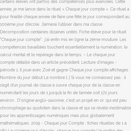
certains élèves ont parfois des compétences plus avancées. Cette
année, je me lance dans le rituel « Chaque jour compte ». Ce rituel a
pour finalité chaque année de faire une fête le jour correspondant au
100ème jour d’école. J’aimerai l’utiliser dans ma classe.
Décomposition centaines dizaines unités. Fiche élève pour le rituel
"Chaque jour compte" : j'ai enfin mis en ligne la 2ème mouture. Les
compétences travaillées touchent essentiellement la numération, le
calcul mental et le repérage dans le temps. – Le chaque jour
compte détaillé dans un article précédent. Lecture d'images -
période 1. Il joue avec Zoé et gagne Chaque jour compte affichages
Nombre du jour début Le nombre […] Si vous ne connaissez pas , il
s’agit d’un journal de classe à suivre chaque jour de la classe en
numérotant les jours de 1 jusqu’à la fin de l’année soit 172 jours
environ . D'origine anglo-saxonne, c'est un projet en or, qui est peu
chronophage au quotidien dans la classe et qui se révèle inestimable
pour les apprentissages numériques mais plus globalement
mathématiques. 2019 - Chaque jour Compte : fiches rituelles de 1 à
180 Le 100ème jour d'école : chaque jour compte ! le maître des