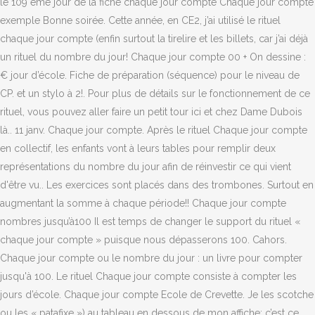
le 109 ème jour de la fiche chaque jour compte Chaque jour compte
exemple Bonne soirée. Cette année, en CE2, j’ai utilisé le rituel
chaque jour compte (enfin surtout la tirelire et les billets, car j’ai déjà
un rituel du nombre du jour! Chaque jour compte 00 + On dessine :
€ jour d’école. Fiche de préparation (séquence) pour le niveau de
CP. et un stylo à 2!. Pour plus de détails sur le fonctionnement de ce
rituel, vous pouvez aller faire un petit tour ici et chez Dame Dubois
là.. 11 janv. Chaque jour compte. Après le rituel Chaque jour compte
en collectif, les enfants vont à leurs tables pour remplir deux
représentations du nombre du jour afin de réinvestir ce qui vient
d'être vu.. Les exercices sont placés dans des trombones. Surtout en
augmentant la somme à chaque période!! Chaque jour compte
nombres jusqu’à100 Il est temps de changer le support du rituel «
chaque jour compte » puisque nous dépasserons 100. Cahors.
Chaque jour compte ou le nombre du jour : un livre pour compter
jusqu'à 100. Le rituel Chaque jour compte consiste à compter les
jours d’école. Chaque jour compte Ecole de Crevette. Je les scotche
ou les « patafixe ») au tableau en dessous de mon affiche: c’est ce